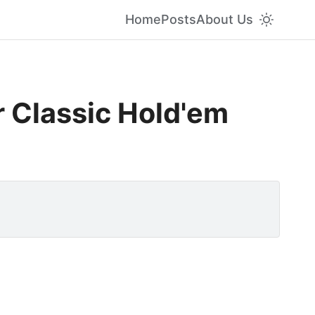
Home
Posts
About Us
 Classic Hold'em