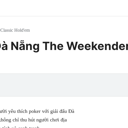
Classic Hold'em
Đà Nẵng The Weekender
ời yêu thích poker với giải đấu Đà
ông chỉ thu hút người chơi địa